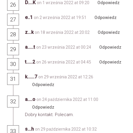
D....K
on 1 września 2022 at 09:20
Odpowiedz
26
e..1
on 2 września 2022 at 19:51
Odpowiedz
27
z...k
on 18 września 2022 at 20:02
Odpowiedz
28
a.....t
on 23 września 2022 at 00:24
Odpowiedz
29
t.....2
on 26 września 2022 at 04:45
Odpowiedz
30
k......7
on 29 września 2022 at 12:26
31
Odpowiedz
a....o
on 24 października 2022 at 11:00
32
Odpowiedz
Dobry kontakt. Polecam.
s...h
on 29 października 2022 at 10:32
33