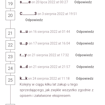
s.......e
on 20 lipca 2022 at 00:27
Odpowiedz
19
C.............3
on 3 sierpnia 2022 at 19:51
20
Odpowiedz
s....u
on 16 sierpnia 2022 at 01:44
Odpowiedz
21
u....p
on 17 sierpnia 2022 at 16:04
Odpowiedz
22
r....y
on 21 sierpnia 2022 at 17:32
Odpowiedz
23
a....d
on 21 sierpnia 2022 at 21:57
Odpowiedz
24
k....k
on 24 sierpnia 2022 at 11:18
Odpowiedz
25
Kolejny w ciągu kilku lat zakup u tego
sprzedającego, jak zwykle wszystko zgodnie z
opisem i załatwione ekspresem.