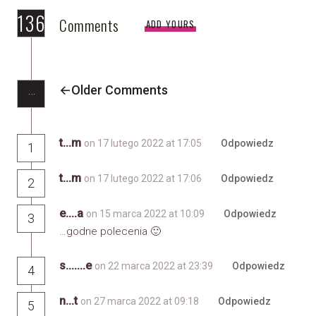
136
Comments
ADD YOURS
…
Older Comments
t...m
on 17 lutego 2022 at 17:05
Odpowiedz
1
t...m
on 17 lutego 2022 at 17:06
Odpowiedz
2
e....a
on 15 marca 2022 at 10:09
Odpowiedz
3
…godne polecenia 🙂
s.......e
on 22 marca 2022 at 23:39
Odpowiedz
4
n...t
on 27 marca 2022 at 09:18
Odpowiedz
5