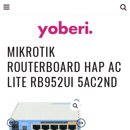
YOBERI –
MIKROTIK
ROUTERBOARD HAP AC
POLSKI
LITE RB952UI 5AC2ND
INTERNET
RZECZY